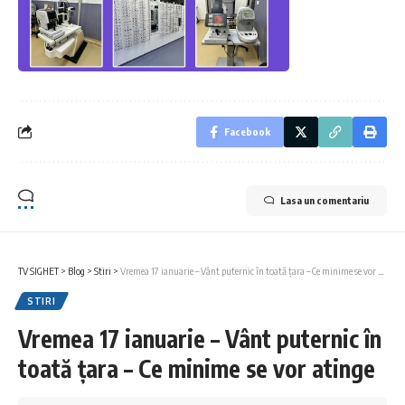
Facebook
Lasa un comentariu
TV SIGHET
>
Blog
>
Stiri
>
Vremea 17 ianuarie – Vânt puternic în toată țara – Ce minime se vor atinge
STIRI
Vremea 17 ianuarie – Vânt puternic în
toată țara – Ce minime se vor atinge