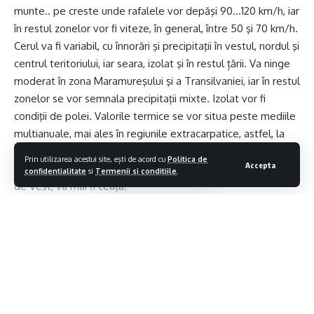
munte.. pe creste unde rafalele vor depăşi 90…120 km/h, iar
în restul zonelor vor fi viteze, în general, între 50 şi 70 km/h.
Cerul va fi variabil, cu înnorări şi precipitaţii în vestul, nordul şi
centrul teritoriului, iar seara, izolat şi în restul țării. Va ninge
moderat în zona Maramureşului şi a Transilvaniei, iar în restul
zonelor se vor semnala precipitaţii mixte. Izolat vor fi
condiţii de polei. Valorile termice se vor situa peste mediile
multianuale, mai ales în regiunile extracarpatice, astfel, la
nivelul întregii ţări, maximele se vor încadra între -2 şi 8
Prin utilizarea acestui site, ești de acord cu
Politica de
Accepta
grade. Dimineaţa, pe arii restrânse, cu precădere în Câmpia
confidentialitate
si
Termenii si conditiile
.
de Vest, va mai fi ceaţă.***
Citește continuarea pe
Realitatea.net
Ti-ar putea placea si
Contiua sa citesti
Măsurile cerute de Ministerul Energiei pentru reducerea
consumului la populație, industrie și autorități