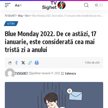
Aa
Font
Resizer
TV SIGHET
>
Blog
>
Stiri
>
Blue Monday 2022. De ce astăzi, 17 ianuarie, este considerată cea mai tristă zi a anului
STIRI
Blue Monday 2022. De ce astăzi, 17
ianuarie, este considerată cea mai
tristă zi a anului
1 Min de citit
TVSIGHET
publicat ianuarie 17, 2022