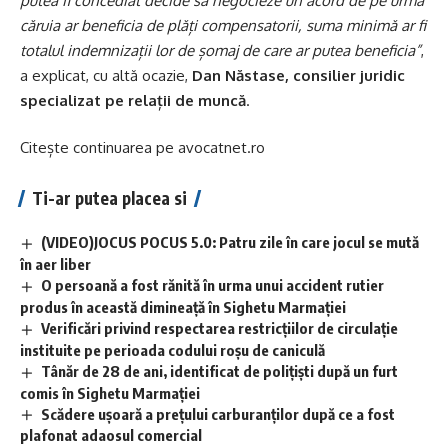
putea fi concediat decide să negocieze un acord de pe urma
căruia ar beneficia de plăți compensatorii, suma minimă ar fi
totalul indemnizații lor de șomaj de care ar putea beneficia”
,
a explicat,
cu altă ocazie
,
Dan Năstase, consilier juridic
specializat pe relații de muncă
.
Citește continuarea pe
avocatnet.ro
Ti-ar putea placea si
(VIDEO)JOCUS POCUS 5.0: Patru zile în care jocul se mută
în aer liber
O persoană a fost rănită în urma unui accident rutier
produs în această dimineață în Sighetu Marmației
Verificări privind respectarea restricțiilor de circulație
instituite pe perioada codului roșu de caniculă
Tânăr de 28 de ani, identificat de polițiști după un furt
comis în Sighetu Marmației
Scădere ușoară a prețului carburanților după ce a fost
plafonat adaosul comercial