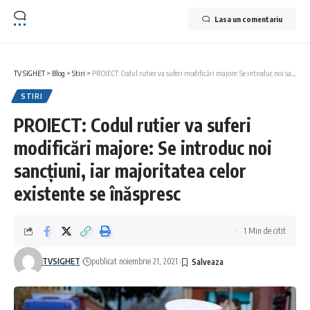
Lasa un comentariu
TV SIGHET
>
Blog
>
Stiri
>
PROIECT: Codul rutier va suferi modificări majore: Se introduc noi sancțiuni, iar majoritatea celor existente se înăspresc
STIRI
PROIECT: Codul rutier va suferi
modificări majore: Se introduc noi
sancțiuni, iar majoritatea celor
existente se înăspresc
1 Min de citit
TVSIGHET
publicat noiembrie 21, 2021