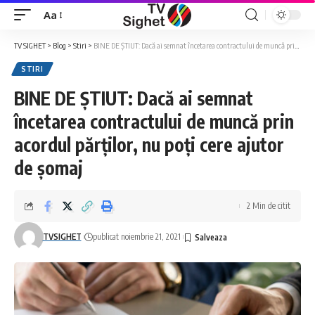
Aa
Font
Resizer
TV SIGHET
>
Blog
>
Stiri
>
BINE DE ȘTIUT: Dacă ai semnat încetarea contractului de muncă prin acordul părților, nu poți cere ajutor de șomaj
STIRI
BINE DE ȘTIUT: Dacă ai semnat
încetarea contractului de muncă prin
acordul părților, nu poți cere ajutor
de șomaj
2 Min de citit
TVSIGHET
publicat noiembrie 21, 2021