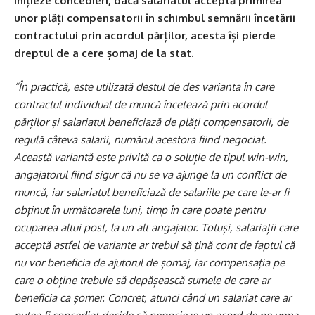
inițieze concedieri, dacă salariatul acceptă primirea
unor plăți compensatorii în schimbul semnării încetării
contractului prin acordul părților, acesta își pierde
dreptul de a cere șomaj de la stat.
“În practică, este utilizată destul de des varianta în care
contractul individual de muncă încetează prin acordul
părților și salariatul beneficiază de plăți compensatorii, de
regulă câteva salarii, numărul acestora fiind negociat.
Această variantă este privită ca o soluție de tipul win-win,
angajatorul fiind sigur că nu se va ajunge la un conflict de
muncă, iar salariatul beneficiază de salariile pe care le-ar fi
obținut în următoarele luni, timp în care poate pentru
ocuparea altui post, la un alt angajator. Totuși, salariații care
acceptă astfel de variante ar trebui să țină cont de faptul că
nu vor beneficia de ajutorul de șomaj, iar compensația pe
care o obține trebuie să depășească sumele de care ar
beneficia ca șomer. Concret, atunci când un salariat care ar