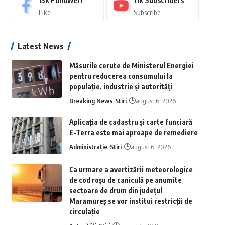
13k
Followeri
11k
Subscribers
Like
Subscribe
Latest News
Măsurile cerute de Ministerul Energiei
pentru reducerea consumului la
populație, industrie și autorități
Breaking News
Stiri
august 6, 2026
Aplicaţia de cadastru şi carte funciară
E-Terra este mai aproape de remediere
Administrație
Stiri
august 6, 2026
Ca urmare a avertizării meteorologice
de cod roșu de caniculă pe anumite
sectoare de drum din județul
Maramureș se vor institui restricții de
circulație