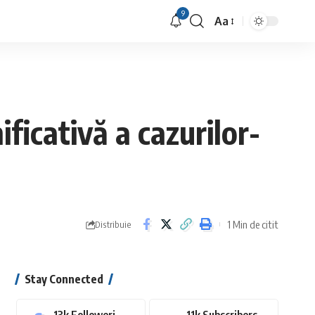
9
Aa
Font
Resizer
ficativă a cazurilor-
1 Min de citit
Distribuie
Stay Connected