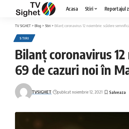
Acasa
Stiri
Reportajul zi
TV SIGHET
>
Blog
>
Stiri
>
Bilanț coronavirus 12 noiembrie: scădere semnific
STIRI
Bilanț coronavirus 12
69 de cazuri noi în 
TVSIGHET
publicat noiembrie 12, 2021