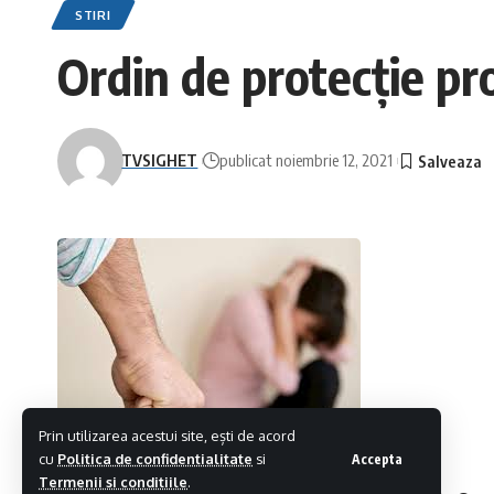
STIRI
Ordin de protecție pro
TVSIGHET
publicat noiembrie 12, 2021
Prin utilizarea acestui site, ești de acord
cu
Politica de confidentialitate
si
Accepta
Termenii si conditiile
.