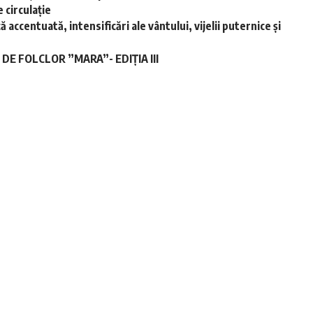
 circulație
accentuată, intensificări ale vântului, vijelii puternice și
E FOLCLOR ”MARA”- EDIȚIA III