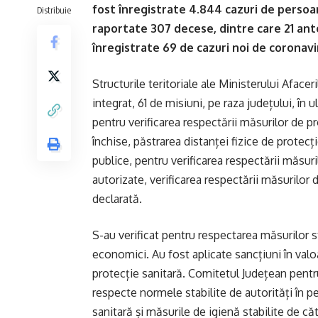
fost înregistrate 4.844 cazuri de perso
Distribuie
raportate 307 decese, dintre care 21 ant
înregistrate 69 de cazuri noi de coronavi
Structurile teritoriale ale Ministerului Afaceri
integrat, 61 de misiuni, pe raza județului, î
pentru verificarea respectării măsurilor de pr
închise, păstrarea distanței fizice de protecț
publice, pentru verificarea respectării măsuri
autorizate, verificarea respectării măsurilor 
declarată.
S-au verificat pentru respectarea măsurilor s
economici. Au fost aplicate sancțiuni în val
protecție sanitară. Comitetul Județean pentr
respecte normele stabilite de autorități în pe
sanitară și măsurile de igienă stabilite de căt