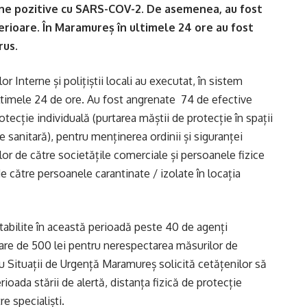
ane pozitive cu SARS-COV-2. De asemenea, au fost
erioare. În Maramureș în ultimele 24 ore au fost
rus.
lor Interne și polițiștii locali au executat, în sistem
n ultimele 24 de ore. Au fost angrenate 74 de efective
otecție individuală (purtarea măștii de protecție în spații
ie sanitară), pentru menținerea ordinii și siguranței
lor de către societățile comerciale și persoanele fizice
de către persoanele carantinate / izolate în locația
tabilite în această perioadă peste 40 de agenți
oare de 500 lei pentru nerespectarea măsurilor de
u Situații de Urgență Maramureș solicită cetățenilor să
rioada stării de alertă, distanța fizică de protecție
re specialiști.