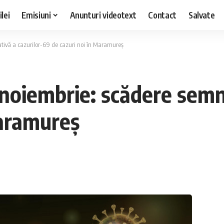
lei
Emisiuni
Anunturi videotext
Contact
Salvate
ativă a cazurilor-69 de cazuri noi în Maramureș
 noiembrie: scădere semni
Maramureș