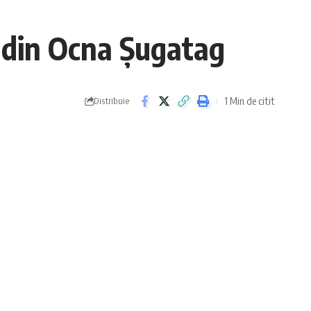
ii din Ocna Șugatag
1 Min de citit
Distribuie