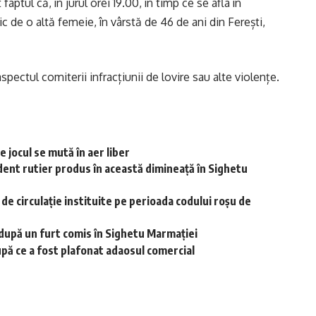
 faptul că, în jurul orei 19.00, în timp ce se afla în
c de o altă femeie, în vârstă de 46 de ani din Ferești,
spectul comiterii infracțiunii de lovire sau alte violențe.
 jocul se mută în aer liber
dent rutier produs în această dimineață în Sighetu
r de circulație instituite pe perioada codului roșu de
i după un furt comis în Sighetu Marmației
upă ce a fost plafonat adaosul comercial