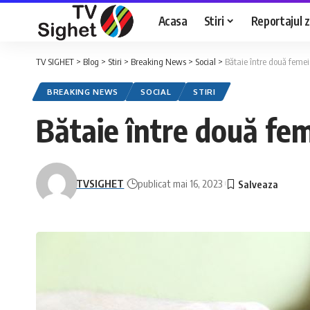
Acasa
Stiri
Reportajul zi
TV SIGHET
>
Blog
>
Stiri
>
Breaking News
>
Social
>
Bătaie între două femei 
BREAKING NEWS
SOCIAL
STIRI
Bătaie între două fem
TVSIGHET
publicat mai 16, 2023