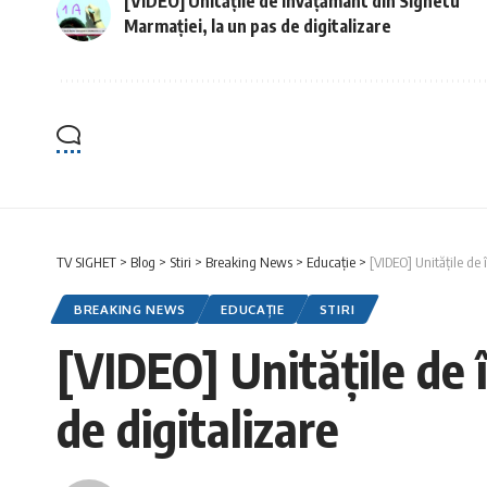
[VIDEO] Unitățile de învățământ din Sighetu
Marmației, la un pas de digitalizare
TV SIGHET
>
Blog
>
Stiri
>
Breaking News
>
Educație
>
[VIDEO] Unitățile de
BREAKING NEWS
EDUCAȚIE
STIRI
[VIDEO] Unitățile de 
de digitalizare