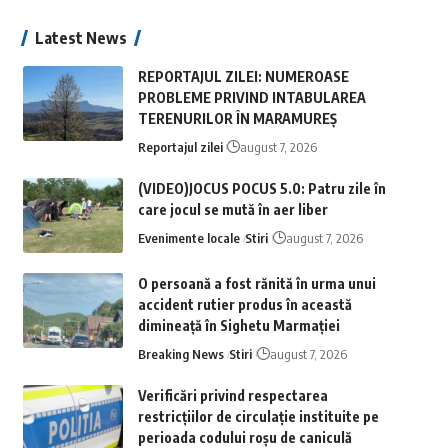
Latest News
REPORTAJUL ZILEI: NUMEROASE
PROBLEME PRIVIND INTABULAREA
TERENURILOR ÎN MARAMUREȘ
Reportajul zilei
august 7, 2026
(VIDEO)JOCUS POCUS 5.0: Patru zile în
care jocul se mută în aer liber
Evenimente locale
Stiri
august 7, 2026
O persoană a fost rănită în urma unui
accident rutier produs în această
dimineață în Sighetu Marmației
Breaking News
Stiri
august 7, 2026
Verificări privind respectarea
restricțiilor de circulație instituite pe
perioada codului roșu de caniculă