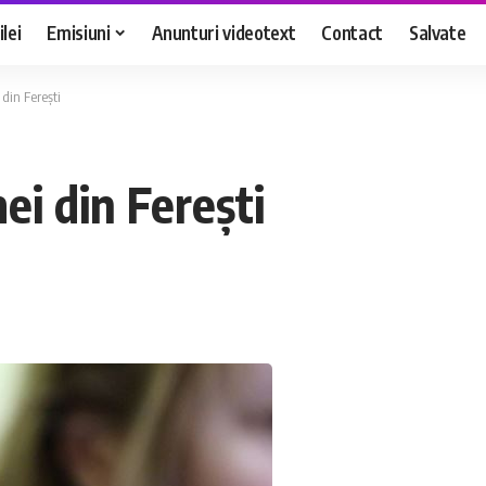
lei
Emisiuni
Anunturi videotext
Contact
Salvate
din Ferești
ei din Ferești