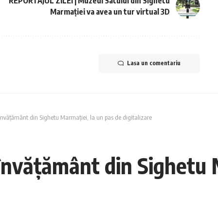
REPORTAJUL ZILEI | Muzeul Satului din Sighetu
Marmației va avea un tur virtual 3D
Lasa un comentariu
 învățământ din Sighetu Marmației, la un pas de digitalizare
învățământ din Sighetu 