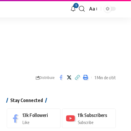
9
Aa
Font
Resizer
1 Min de citit
Distribuie
Stay Connected
13k
Followeri
11k
Subscribers
Like
Subscribe