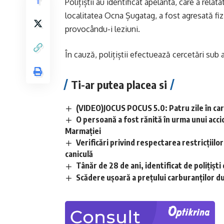
Polițiștii au identificat apelanta, care a relatat
localitatea Ocna Șugatag, a fost agresată fizi
provocându-i leziuni.
În cauză, polițiștii efectuează cercetări sub a
Ti-ar putea placea si
(VIDEO)JOCUS POCUS 5.0: Patru zile în care
O persoană a fost rănită în urma unui acci
Marmației
Verificări privind respectarea restricțiilo
caniculă
Tânăr de 28 de ani, identificat de polițișt
Scădere ușoară a prețului carburanților d