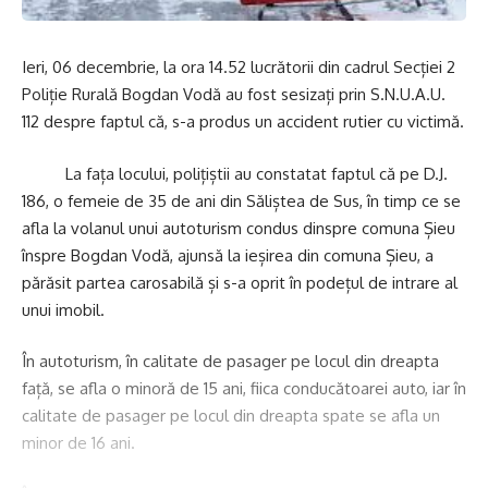
Ieri, 06 decembrie, la ora 14.52 lucrătorii din cadrul Secției 2
Poliție Rurală Bogdan Vodă au fost sesizați prin S.N.U.A.U.
112 despre faptul că, s-a produs un accident rutier cu victimă.
La fața locului, polițiștii au constatat faptul că pe D.J.
186, o femeie de 35 de ani din Săliștea de Sus, în timp ce se
afla la volanul unui autoturism condus dinspre comuna Șieu
înspre Bogdan Vodă, ajunsă la ieșirea din comuna Șieu, a
părăsit partea carosabilă și s-a oprit în podețul de intrare al
unui imobil.
În autoturism, în calitate de pasager pe locul din dreapta
față, se afla o minoră de 15 ani, fiica conducătoarei auto, iar în
calitate de pasager pe locul din dreapta spate se afla un
minor de 16 ani.