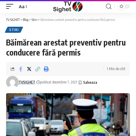
Aa
Font
Resizer
TV SIGHET
>
Blog
>
Stiri
>
Băimărean arestat preventiv pentru conducere fără permis
STIRI
Băimărean arestat preventiv pentru
conducere fără permis
1 Min de citit
TVSIGHET
publicat decembrie 7, 2021