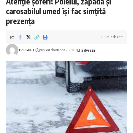
Atenție șoferi! Poleiul, zăpada și
carosabilul umed își fac simțită
prezența
1 Min de citit
TVSIGHET
publicat decembrie 7, 2021