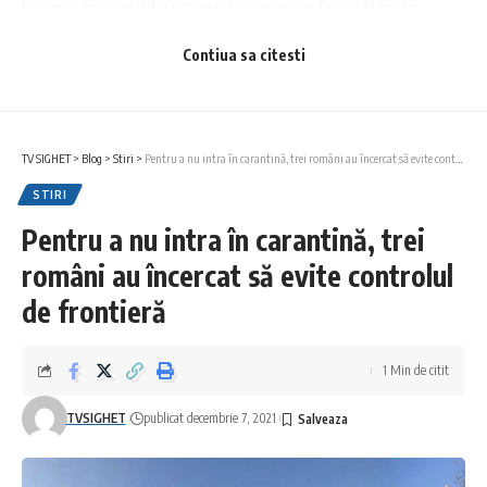
În urma accidentului rutier pasagera a suferit vătămări
corporale, fiind transportată de un echipaj SMURD la
Contiua sa citesti
Spitalul Municipal Sighetu Marmației, în vederea acordării de
îngrijiri medicale.
Conducătoare auto a fost testată cu aparatul etilotest,
TV SIGHET
>
Blog
>
Stiri
>
Pentru a nu intra în carantină, trei români au încercat să evite controlul de frontieră
rezultatul fiind zero.
STIRI
În cauză, se efectuează cercetări sub aspectul săvârșirii
Pentru a nu intra în carantină, trei
infractiunii de vătămare corporală din culpă.
români au încercat să evite controlul
de frontieră
1 Min de citit
TVSIGHET
publicat decembrie 7, 2021