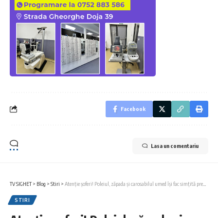
Facebook
Lasa un comentariu
TV SIGHET
>
Blog
>
Stiri
>
Atenție șoferi! Poleiul, zăpada și carosabilul umed își fac simțită prezența
STIRI