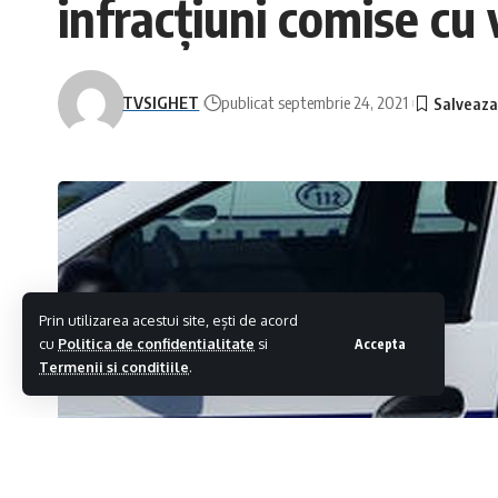
infracțiuni comise cu 
TVSIGHET
publicat septembrie 24, 2021
Prin utilizarea acestui site, ești de acord
cu
Politica de confidentialitate
si
Accepta
Termenii si conditiile
.