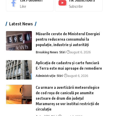
13k
Followeri
11k
Subscribers
Like
Subscribe
Latest News
Măsurile cerute de Ministerul Energiei
pentru reducerea consumului la
populație, industrie și autorități
Breaking News
Stiri
august 6, 2026
Aplicaţia de cadastru şi carte funciară
E-Terra este mai aproape de remediere
Administrație
Stiri
august 6, 2026
Ca urmare a avertizării meteorologice
de cod roșu de caniculă pe anumite
sectoare de drum din județul
Maramureș se vor institui restricții de
circulație