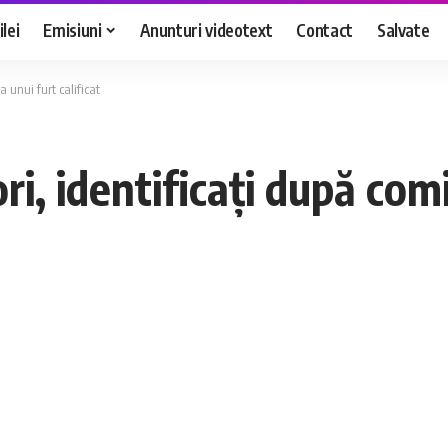
lei
Emisiuni
Anunturi videotext
Contact
Salvate
 unui furt calificat
, identificați după comi