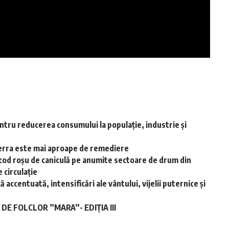
ntru reducerea consumului la populație, industrie și
-Terra este mai aproape de remediere
cod roșu de caniculă pe anumite sectoare de drum din
 circulație
accentuată, intensificări ale vântului, vijelii puternice și
E FOLCLOR ”MARA”- EDIȚIA III