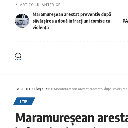
ARTICOLUL ANTERIOR
Maramureșean arestat preventiv după
săvârșirea a două infracțiuni comise cu
PA
violență
TV SIGHET
>
Blog
>
Stiri
>
Maramureșean arestat preventiv după săvârșirea a
STIRI
Maramureșean arestat