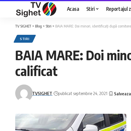
Acasa
Stiri
Reportajul zi
TV SIGHET
>
Blog
>
Stiri
>
BAIA MARE: Doi minori, identificați după comiterea
STIRI
BAIA MARE: Doi minori
calificat
TVSIGHET
publicat septembrie 24, 2021