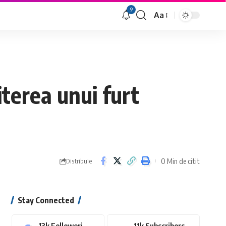
9
Aa
Font
Resizer
terea unui furt
0 Min de citit
Distribuie
Stay Connected