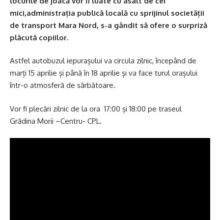
locurile de joacă vor fi luate cu asalt de cei
mici,administrația publică locală cu sprijinul societății
de transport Mara Nord, s-a gândit să ofere o surpriză
plăcută copiilor.
Astfel autobuzul iepurașului va circula zilnic, începând de
marți 15 aprilie și până în 18 aprilie și va face turul orașului
într-o atmosferă de sărbătoare.
Vor fi plecări zilnic de la ora 17:00 și 18:00 pe traseul
Grădina Morii –Centru- CPL.