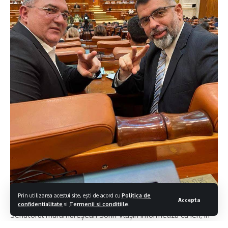
Prin utilizarea acestui site, ești de acord cu
Politica de
Accepta
confidentialitate
si
Termenii si conditiile
.
Senatorul maramureșean Sorin Vlașin informează că ieri, în
Plenul Senatului s-a dezbătut și votat inițiativa lui Robert