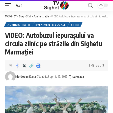
Aa
Font
Resizer
TV SIGHET
>
Blog
>
Stiri
>
Administrație
>
VIDEO: Autobuzul iepurașului va circula zilnic pe străzile din Sighetu Marmației
ADMINISTRAȚIE
EVENIMENTE LOCALE
STIRI
VIDEO: Autobuzul iepurașului va
circula zilnic pe străzile din Sighetu
Marmației
1 Min de citit
Moldovan Dana
publicat aprilie 15, 2025