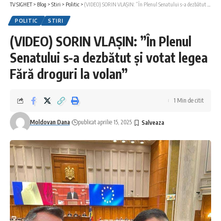
TV SIGHET
>
Blog
>
Stiri
>
Politic
>
(VIDEO) SORIN VLAȘIN: ”În Plenul Senatului s-a dezbătut și votat legea Fără droguri la volan”
POLITIC
STIRI
(VIDEO) SORIN VLAȘIN: ”În Plenul
Senatului s-a dezbătut și votat legea
Fără droguri la volan”
1 Min de citit
Moldovan Dana
publicat aprilie 15, 2025