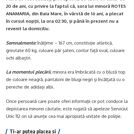
20 de ani, cu privire la faptul că, sora lui minoră ROTES
ANAMARIA, din Baia Mare, în vârstă de 16 ani, a plecat
în cursul nopții, la ora 02:30, și până în prezent nu a
revenit la domiciliu.
Semnalmente:
înălțime – 167 cm, constituţie atletică,
greutate 60 kg, culoare păr șaten, contur față oval, culoare
ochi albaștri.
La momentul plecării
, minora era îmbrăcată cu o bluză top
de culoare neagră, pantaloni de blugi negri și încălțată cu o
pereche de adidași albi.
Orice persoană care poate oferi informații ce pot conduce la
depistarea minorei căutate, este rugată să apeleze Serviciul
Unic 112 ori să anunțe cea mai apropiată unitate de poliție.
Ti-ar putea placea si