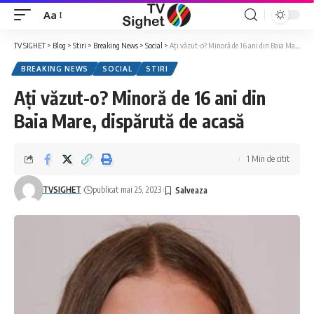
Aa
Font
Resizer
TV SIGHET
>
Blog
>
Stiri
>
Breaking News
>
Social
>
Ați văzut-o? Minoră de 16 ani din Baia Mare, dispărută de acasă
BREAKING NEWS
SOCIAL
STIRI
Ați văzut-o? Minoră de 16 ani din
Baia Mare, dispărută de acasă
1 Min de citit
TVSIGHET
publicat mai 25, 2023