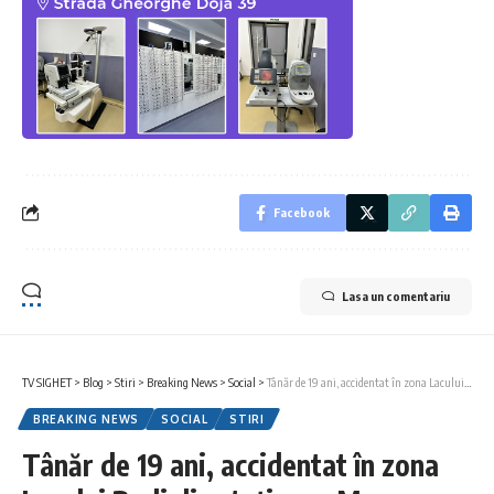
Facebook
Lasa un comentariu
TV SIGHET
>
Blog
>
Stiri
>
Breaking News
>
Social
>
Tânăr de 19 ani, accidentat în zona Lacului Bodi din stațiunea Mogoșa
BREAKING NEWS
SOCIAL
STIRI
Tânăr de 19 ani, accidentat în zona