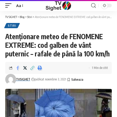
Aa
Font
Resizer
TV SIGHET
>
Blog
>
Stiri
>
Atenționare meteo de FENOMENE EXTREME: cod galben de vânt puternic – rafale de până la 100 km/h
STIRI
Atenționare meteo de FENOMENE
EXTREME: cod galben de vânt
puternic – rafale de până la 100 km/h
1 Min de citit
TVSIGHET
publicat noiembrie 3, 2021