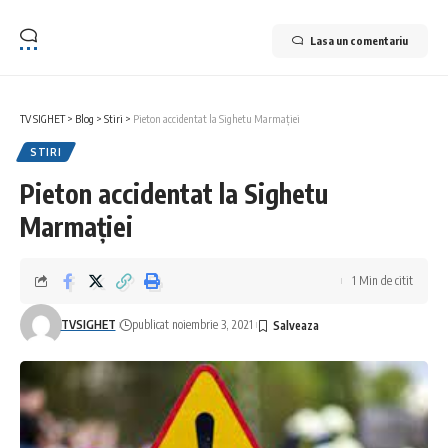
Lasa un comentariu
TV SIGHET
>
Blog
>
Stiri
>
Pieton accidentat la Sighetu Marmației
STIRI
Pieton accidentat la Sighetu
Marmației
1 Min de citit
TVSIGHET
publicat noiembrie 3, 2021