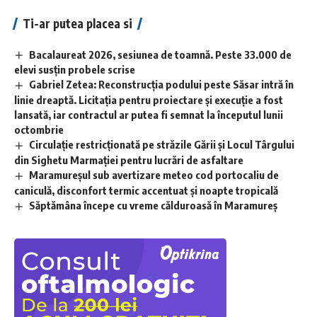
Ti-ar putea placea si
Bacalaureat 2026, sesiunea de toamnă. Peste 33.000 de
elevi susțin probele scrise
Gabriel Zetea: Reconstrucția podului peste Săsar intră în
linie dreaptă. Licitația pentru proiectare și execuție a fost
lansată, iar contractul ar putea fi semnat la începutul lunii
octombrie
Circulație restricționată pe străzile Gării și Locul Târgului
din Sighetu Marmației pentru lucrări de asfaltare
Maramureșul sub avertizare meteo cod portocaliu de
caniculă, disconfort termic accentuat și noapte tropicală
Săptămâna începe cu vreme călduroasă în Maramureș