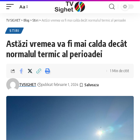
Aa
Font
Resizer
TV SIGHET
>
Blog
>
Stiri
>
Astăzi vremea va fi mai calda decât normalul termic al perioadei
STIRI
Astăzi vremea va fi mai calda decât
normalul termic al perioadei
1 Min de citit
TVSIGHET
publicat februarie 1, 2024