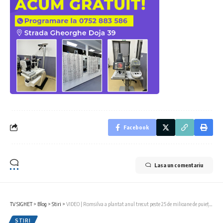
Facebook
Lasa un comentariu
TV SIGHET
>
Blog
>
Stiri
>
VIDEO | Romsilva a plantat anul trecut peste 25 de milioane de puieți în fondul forestier de stat
STIRI