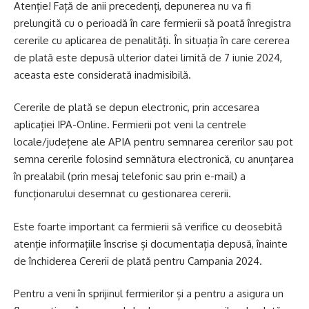
Atenție! Față de anii precedenți, depunerea nu va fi
prelungită cu o perioadă în care fermierii să poată înregistra
cererile cu aplicarea de penalități. În situația în care cererea
de plată este depusă ulterior datei limită de 7 iunie 2024,
aceasta este considerată inadmisibilă.
Cererile de plată se depun electronic, prin accesarea
aplicației IPA-Online. Fermierii pot veni la centrele
locale/județene ale APIA pentru semnarea cererilor sau pot
semna cererile folosind semnătura electronică, cu anunțarea
în prealabil (prin mesaj telefonic sau prin e-mail) a
funcționarului desemnat cu gestionarea cererii.
Este foarte important ca fermierii să verifice cu deosebită
atenție informațiile înscrise și documentația depusă, înainte
de închiderea Cererii de plată pentru Campania 2024.
Pentru a veni în sprijinul fermierilor și a pentru a asigura un