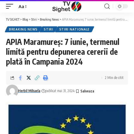
Aa
Font
Resizer
TV SIGHET
>
Blog
>
Stiri
>
Breaking News
>
APIA Maramureş: 7 iunie, termenul limită pentru depunerea cererii de plată în Campania 2024
BREAKING NEWS
STIRI
STIRI NATIONALE
APIA Maramureş: 7 iunie, termenul
limită pentru depunerea cererii de
plată în Campania 2024
2 Min de citit
Herbil Mihaela
publicat mai 31, 2024