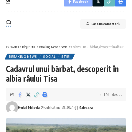
Facebook
Lasa un comentariu
TV SIGHET
>
Blog
>
Stiri
>
Breaking News
>
Social
>
Cadavrul unui bărbat, descoperit în albia râului Tisa
BREAKING NEWS
SOCIAL
STIRI
Cadavrul unui bărbat, descoperit în
albia râului Tisa
1 Min de citit
Herbil Mihaela
publicat mai 31, 2024