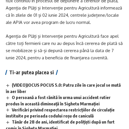
flux continuu în procesul de depunere a cererilor de plată,
Agenția de Plăți și Intervenție pentru Agricultură informează
că în zilele de 01 și 02 iunie 2024, centrele județene/locale
ale APIA vor avea program de lucru normal.
Agenția de Plăți și Intervenție pentru Agricultură face apel
către toți fermierii care nu au depus încă cererea de plată să
se mobilizeze și să-și depună cererea până la data de 7
iunie 2024, pentru a beneficia de finanțarea cuvenită.
Ti-ar putea placea si
(VIDEO)JOCUS POCUS 5.0: Patru zile în care jocul se mută
în aer liber
O persoană a fost rănită în urma unui accident rutier
produs în această dimineață în Sighetu Marmației
Verificări privind respectarea restricțiilor de circulație
instituite pe perioada codului roșu de caniculă
Tânăr de 28 de ani, identificat de polițiști după un furt
comis în Sighetu Marmației