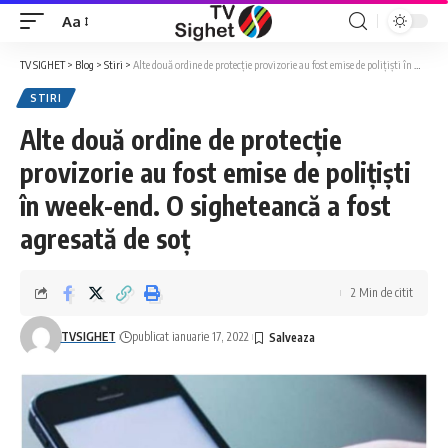
Aa
Font
Resizer
TV SIGHET
>
Blog
>
Stiri
>
Alte două ordine de protecție provizorie au fost emise de polițiști în week-end. O sigheteancă a fost agresată de soț
STIRI
Alte două ordine de protecție
provizorie au fost emise de polițiști
în week-end. O sigheteancă a fost
agresată de soț
2 Min de citit
TVSIGHET
publicat ianuarie 17, 2022