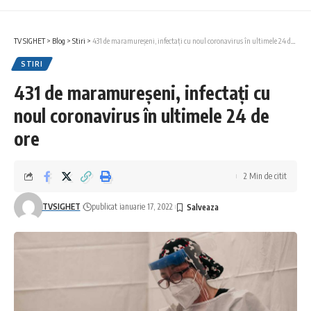
TV SIGHET
>
Blog
>
Stiri
>
431 de maramureșeni, infectați cu noul coronavirus în ultimele 24 de ore
STIRI
431 de maramureșeni, infectați cu
noul coronavirus în ultimele 24 de
ore
2 Min de citit
TVSIGHET
publicat ianuarie 17, 2022