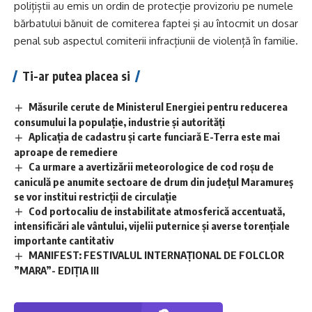
polițiștii au emis un ordin de protecție provizoriu pe numele
bărbatului bănuit de comiterea faptei și au întocmit un dosar
penal sub aspectul comiterii infracțiunii de violență în familie.
Ti-ar putea placea si
Măsurile cerute de Ministerul Energiei pentru reducerea
consumului la populație, industrie și autorități
Aplicaţia de cadastru şi carte funciară E-Terra este mai
aproape de remediere
Ca urmare a avertizării meteorologice de cod roșu de
caniculă pe anumite sectoare de drum din județul Maramureș
se vor institui restricții de circulație
Cod portocaliu de instabilitate atmosferică accentuată,
intensificări ale vântului, vijelii puternice și averse torențiale
importante cantitativ
MANIFEST: FESTIVALUL INTERNAȚIONAL DE FOLCLOR
”MARA”- EDIȚIA III