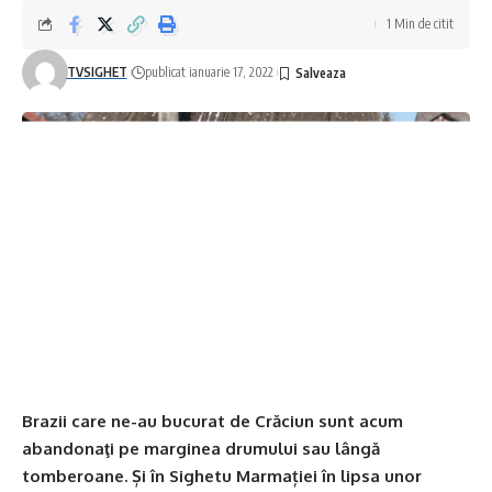
1 Min de citit
Reamintim că Ministerul Afacerilor Interne a
operaționalizat, începând cu data de 04.07.2020, o
TVSIGHET
publicat ianuarie 17, 2022
linie TELVERDE (0800800165) la care pot fi sesizate
încălcări ale normelor de protecție sanitară. Apelurile
sunt preluate de un dispecerat, în sistem integrat, și
repartizate structurilor teritoriale pentru verificarea
aspectelor sesizate.
Brazii care ne-au bucurat de Crăciun sunt acum
abandonaţi pe marginea drumului sau lângă
tomberoane. Și în Sighetu Marmației în lipsa unor