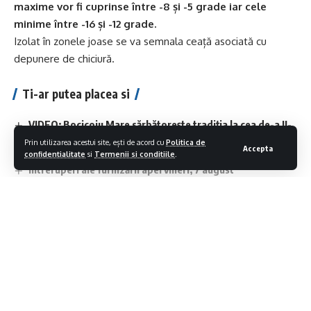
maxime vor fi cuprinse între -8 și -5 grade iar cele
minime între -16 și -12 grade.
Izolat în zonele joase se va semnala ceață asociată cu
depunere de chiciură.
Ti-ar putea placea si
VIDEO: Bocicoiu Mare sărbătorește tradiția la cea de-a II-
a ediție a Zilelor Comunei
Prin utilizarea acestui site, ești de acord cu
Politica de
Accepta
Vezi cum va fi vremea în Maramureș în următoarele zile
confidentialitate
si
Termenii si conditiile
.
Întreruperi ale furnizării apei vineri, 7 august
Măsurile cerute de Ministerul Energiei pentru reducerea
consumului la populație, industrie și autorități
Aplicaţia de cadastru şi carte funciară E-Terra este mai
aproape de remediere
Contiua sa citesti