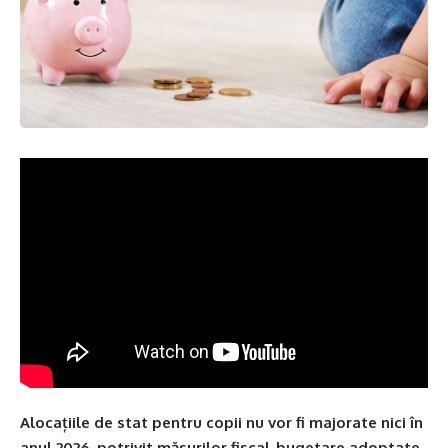
Alocațiile de stat pentru copii nu vor fi majorate nici în
anul 2026, potrivit măsurilor fiscal-bugetare adoptate