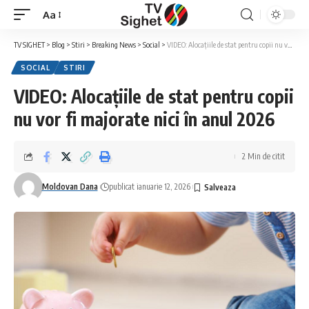
Aa
Font
Resizer
TV SIGHET
>
Blog
>
Stiri
>
Breaking News
>
Social
>
VIDEO: Alocațiile de stat pentru copii nu vor fi majorate nici în anul 2026
SOCIAL
STIRI
VIDEO: Alocațiile de stat pentru copii
nu vor fi majorate nici în anul 2026
2 Min de citit
Moldovan Dana
publicat ianuarie 12, 2026