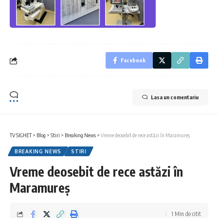
Facebook
Lasa un comentariu
TV SIGHET
>
Blog
>
Stiri
>
Breaking News
>
Vreme deosebit de rece astăzi în Maramureș
BREAKING NEWS
STIRI
Vreme deosebit de rece astăzi în
Maramureș
1 Min de citit