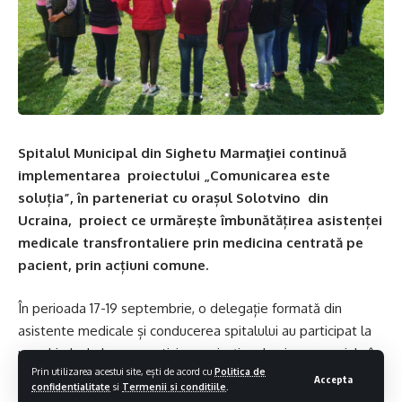
Spitalul Municipal din Sighetu Marmaţiei continuă
implementarea proiectului „Comunicarea este
soluția”, în parteneriat cu orașul Solotvino din
Ucraina, proiect ce urmăreşte îmbunătățirea asistenței
medicale transfrontaliere prin medicina centrată pe
pacient, prin acțiuni comune.
În perioada 17-19 septembrie, o delegație formată din
asistente medicale și conducerea spitalului au participat la
un schimb de bune practici organizaționale și manageriale în
Prin utilizarea acestui site, ești de acord cu
Politica de
cadrul proiectului transfrontalier, intre participanți din Ucraina
Accepta
confidentialitate
si
Termenii si conditiile
.
și Spitalul Municipal din Sighetu Marmației.