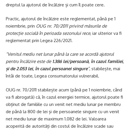
dreptul la ajutorul de încălzire și cum îl poate cere.
Practic, ajutorul de încălzire este reglementat, până pe 1
noiembrie, prin
OUG nr. 70/2011 privind măsurile de
protecție socială în perioada sezonului rece
, iar ulterior va fi
reglementat prin Legea 226/2021.
“Venitul mediu net lunar până la care se acordă ajutorul
pentru încălzire este de
1.386 lei/persoană, în cazul familiei,
și de 2.053 lei, în cazul persoanei singure
”
, stabilește, mai
întâi de toate, Legea consumatorului vulnerabil.
OUG nr. 70/2011 stabilește acum (până pe 1 noiembrie, când
va fi abrogată) că, în cazul energiei termice, ajutorul poate fi
obținut de familiile cu un venit net mediu lunar pe membru
de până la 800 de lei și de persoanele singure cu un venit
net mediu lunar de maximum 1.082 de lei. Valoarea
acoperită de autorități din costul de încălzire scade sau