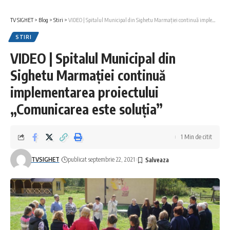
TV SIGHET
>
Blog
>
Stiri
>
VIDEO | Spitalul Municipal din Sighetu Marmaţiei continuă implementarea proiectului „Comunicarea este soluția”
STIRI
VIDEO | Spitalul Municipal din
Sighetu Marmaţiei continuă
implementarea proiectului
„Comunicarea este soluția”
1 Min de citit
TVSIGHET
publicat septembrie 22, 2021