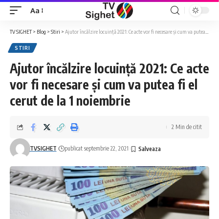
Aa
Font
Resizer
TV SIGHET
>
Blog
>
Stiri
>
Ajutor încălzire locuință 2021: Ce acte vor fi necesare și cum va putea fi el cerut de la 1 noiembrie
STIRI
Ajutor încălzire locuință 2021: Ce acte
vor fi necesare și cum va putea fi el
cerut de la 1 noiembrie
2 Min de citit
TVSIGHET
publicat septembrie 22, 2021