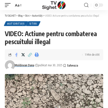
Aa
Font
Resizer
TV SIGHET
>
Blog
>
Stiri
>
Autorități
>
VIDEO: Actiune pentru combaterea pescuitului illegal
AUTORITĂȚI
STIRI
VIDEO: Actiune pentru combaterea
pescuitului illegal
1 Min de citit
Moldovan Dana
publicat mai 30, 2025