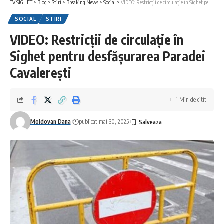
TV SIGHET
>
Blog
>
Stiri
>
Breaking News
>
Social
>
VIDEO: Restricții de circulație în Sighet pentru desfășurarea Paradei Cavalerești
SOCIAL
STIRI
VIDEO: Restricții de circulație în
Sighet pentru desfășurarea Paradei
Cavalerești
1 Min de citit
Moldovan Dana
publicat mai 30, 2025