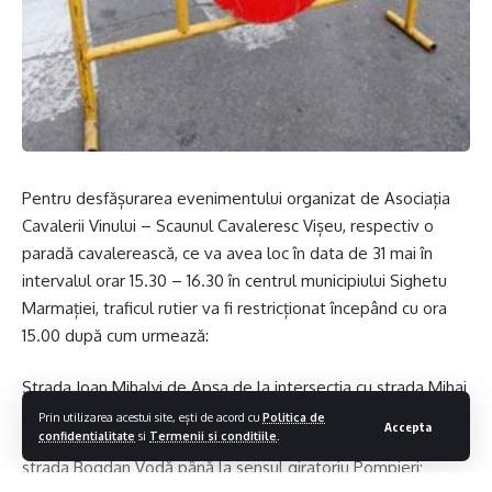
Pentru desfășurarea evenimentului organizat de Asociația
Cavalerii Vinului – Scaunul Cavaleresc Vișeu, respectiv o
paradă cavalerească, ce va avea loc în data de 31 mai în
intervalul orar 15.30 – 16.30 în centrul municipiului Sighetu
Marmației, traficul rutier va fi restricționat începând cu ora
15.00 după cum urmează:
Strada Ioan Mihalyi de Apșa de la intersecția cu strada Mihai
Eminescu spre Piața Libertății;
Prin utilizarea acestui site, ești de acord cu
Politica de
Accepta
confidentialitate
si
Termenii si conditiile
.
strada Bogdan Vodă până la sensul giratoriu Pompieri;