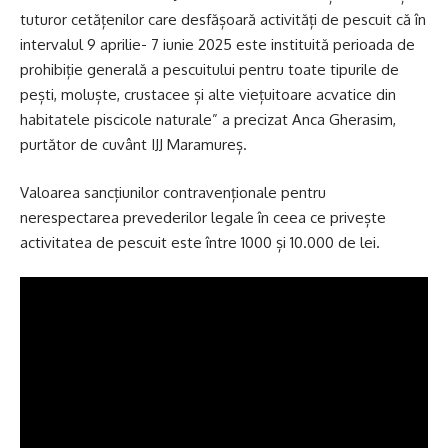
tuturor cetățenilor care desfășoară activități de pescuit că în
intervalul 9 aprilie- 7 iunie 2025 este instituită perioada de
prohibiție generală a pescuitului pentru toate tipurile de
pești, moluște, crustacee și alte viețuitoare acvatice din
habitatele piscicole naturale” a precizat Anca Gherasim,
purtător de cuvânt IJJ Maramureș.
Valoarea sancțiunilor contravenționale pentru
nerespectarea prevederilor legale în ceea ce privește
activitatea de pescuit este între 1000 și 10.000 de lei.