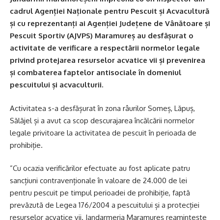
cadrul Agenției Naționale pentru Pescuit și Acvacultură
și cu reprezentanți ai Agenției Județene de Vânătoare și
Pescuit Sportiv (AJVPS) Maramureș au desfășurat o
activitate de verificare a respectării normelor legale
privind protejarea resurselor acvatice vii și prevenirea
și combaterea faptelor antisociale în domeniul
pescuitului și acvaculturii.
Activitatea s-a desfășurat în zona râurilor Someș, Lăpuș,
Sălăjel și a avut ca scop descurajarea încălcării normelor
legale privitoare la activitatea de pescuit în perioada de
prohibiție.
”Cu ocazia verificărilor efectuate au fost aplicate patru
sancțiuni contravenționale în valoare de 24.000 de lei
pentru pescuit pe timpul perioadei de prohibiție, faptă
prevăzută de Legea 176/2004 a pescuitului și a protecției
resurselor acvatice vii. Jandarmeria Maramureș reamintește