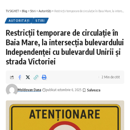
TV SIGHET
>
Blog
>
Stiri
>
Autorități
>
Restricții temporare de circulație în Baia Mare, la intersecția bulevardului Independenței cu bulevardul Unirii și strada Victoriei
AUTORITĂȚI
STIRI
Restricții temporare de circulație în
Baia Mare, la intersecția bulevardului
Independenței cu bulevardul Unirii și
strada Victoriei
2 Min de citit
Moldovan Dana
publicat octombrie 6, 2025