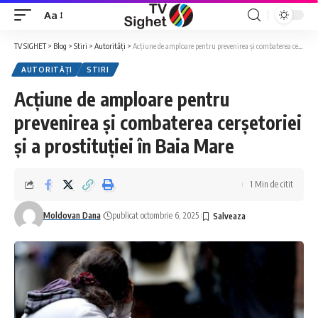
Aa
Font
Resizer
TV SIGHET
>
Blog
>
Stiri
>
Autorități
>
Acțiune de amploare pentru prevenirea și combaterea cerșetoriei și a prostituției în Baia Mare
AUTORITĂȚI
STIRI
Acțiune de amploare pentru
prevenirea și combaterea cerșetoriei
și a prostituției în Baia Mare
1 Min de citit
Moldovan Dana
publicat octombrie 6, 2025