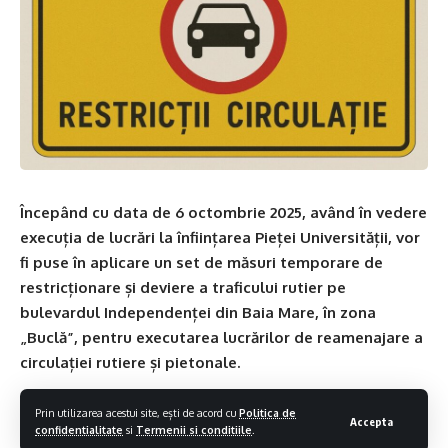
Începând cu data de 6 octombrie 2025, având în vedere
execuția de lucrări la înființarea Pieței Universității, vor
fi puse în aplicare un set de măsuri temporare de
restricționare și deviere a traficului rutier pe
bulevardul Independenței din Baia Mare, în zona
„Buclă”, pentru executarea lucrărilor de reamenajare a
circulației rutiere și pietonale.
Pentru fluidizarea și siguranța traficului, vor fi instituite
Prin utilizarea acestui site, ești de acord cu
Politica de
Accepta
confidentialitate
si
Termenii si conditiile
.
următoarele modificări: