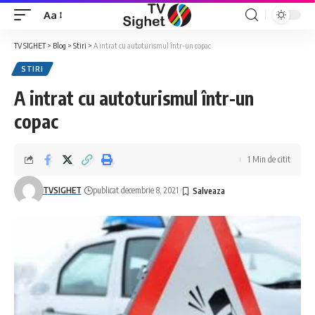
Aa
Font
Resizer
TV SIGHET
>
Blog
>
Stiri
>
A intrat cu autoturismul într-un copac
STIRI
A intrat cu autoturismul într-un
copac
1 Min de citit
TVSIGHET
publicat decembrie 8, 2021