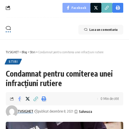
Facebook
Lasa un comentariu
TV SIGHET
>
Blog
>
Stiri
>
Condamnat pentru comiterea unei infracțiuni rutiere
STIRI
Condamnat pentru comiterea unei
infracțiuni rutiere
0 Min de citit
TVSIGHET
publicat decembrie 8, 2021