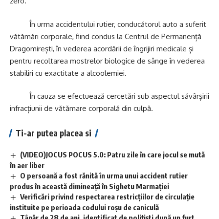
zero.
În urma accidentului rutier, conducătorul auto a suferit
vătămări corporale, fiind condus la Centrul de Permanență
Dragomirești, în vederea acordării de îngrijiri medicale și
pentru recoltarea mostrelor biologice de sânge în vederea
stabiliri cu exactitate a alcoolemiei.
În cauza se efectuează cercetări sub aspectul săvârșirii
infracțiunii de vătămare corporală din culpă.
Ti-ar putea placea si
(VIDEO)JOCUS POCUS 5.0: Patru zile în care jocul se mută
în aer liber
O persoană a fost rănită în urma unui accident rutier
produs în această dimineață în Sighetu Marmației
Verificări privind respectarea restricțiilor de circulație
instituite pe perioada codului roșu de caniculă
Tânăr de 28 de ani, identificat de polițiști după un furt