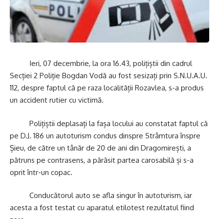
Ieri, 07 decembrie, la ora 16.43, polițiștii din cadrul
Secției 2 Poliție Bogdan Vodă au fost sesizați prin S.N.U.A.U.
112, despre faptul că pe raza localității Rozavlea, s-a produs
un accident rutier cu victimă.
Polițiștii deplasați la fașa locului au constatat faptul că
pe D.J. 186 un autoturism condus dinspre Strâmtura înspre
Șieu, de către un tânăr de 20 de ani din Dragomirești, a
pătruns pe contrasens, a părăsit partea carosabilă și s-a
oprit într-un copac.
Conducătorul auto se afla singur în autoturism, iar
acesta a fost testat cu aparatul etilotest rezultatul fiind