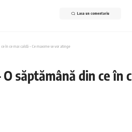
Lasa un comentariu
ce în ce mai caldă – Ce maxime se vor atinge
O săptămână din ce în c