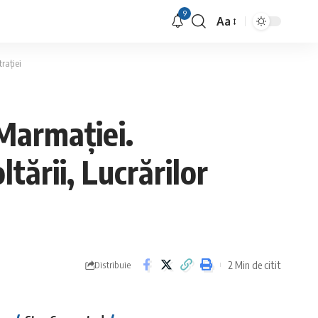
9
Aa
Font
Resizer
rației
 Marmației.
tării, Lucrărilor
2 Min de citit
Distribuie