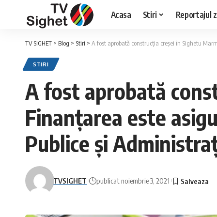
Acasa
Stiri
Reportajul zi
TV SIGHET
>
Blog
>
Stiri
>
A fost aprobată construcția creșei în Sighetu Marma
STIRI
A fost aprobată const
Finanțarea este asigu
Publice și Administraț
TVSIGHET
publicat noiembrie 3, 2021