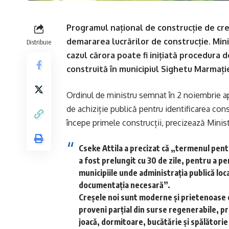
Programul național de construcție de cre
demararea lucrărilor de construcție. Mini
Distribuie
cazul cărora poate fi inițiată procedura d
construită în municipiul Sighetu Marmație
Ordinul de ministru semnat în 2 noiembrie ap
de achiziție publică pentru identificarea con
începe primele construcții, precizează Minist
Cseke Attila a precizat că „termenul pent
a fost prelungit cu 30 de zile, pentru a p
municipiile unde administrația publică loc
documentația necesară”.
Creșele noi sunt moderne și prietenoase c
proveni parțial din surse regenerabile, pr
joacă, dormitoare, bucătărie și spălătorie 