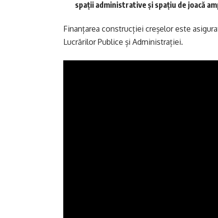
spații administrative și spațiu de joacă amp
Finanțarea construcției creșelor este asigura
Lucrărilor Publice și Administrației.