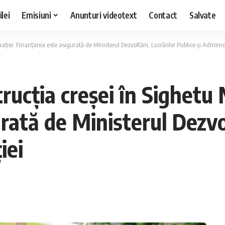
lei
Emisiuni
Anunturi videotext
Contact
Salvate
ției. Finanțarea este asigurată de Ministerul Dezvoltării, Lucrărilor Publice și Administ
rucția creșei în Sighetu
rată de Ministerul Dezvol
iei