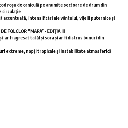
cod roșu de caniculă pe anumite sectoare de drum din
 circulație
accentuată, intensificări ale vântului, vijelii puternice și
E FOLCLOR ”MARA”- EDIȚIA III
-ar fi agresat tatăl și sora și ar fi distrus bunuri din
ri extreme, nopţi tropicale şi instabilitate atmosferică