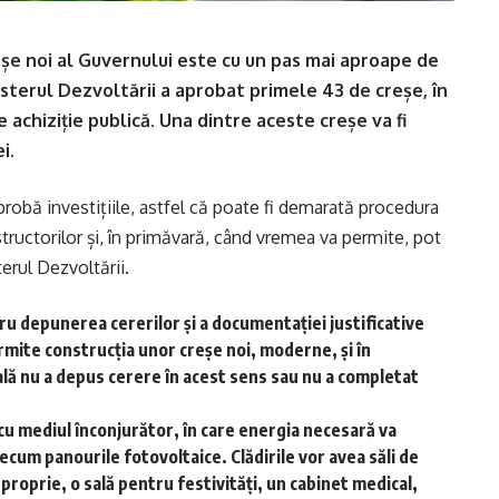
șe noi al Guvernului este cu un pas mai aproape de
sterul Dezvoltării a aprobat primele 43 de creșe, în
e achiziție publică. Una dintre aceste creșe va fi
i.
robă investițiile, astfel că poate fi demarată procedura
structorilor și, în primăvară, când vremea va permite, pot
erul Dezvoltării.
ru depunerea cererilor și a documentației justificative
ermite construcția unor creșe noi, moderne, și în
ală nu a depus cerere în acest sens sau nu a completat
u mediul înconjurător, în care energia necesară va
ecum panourile fotovoltaice. Clădirile vor avea săli de
proprie, o sală pentru festivități, un cabinet medical,