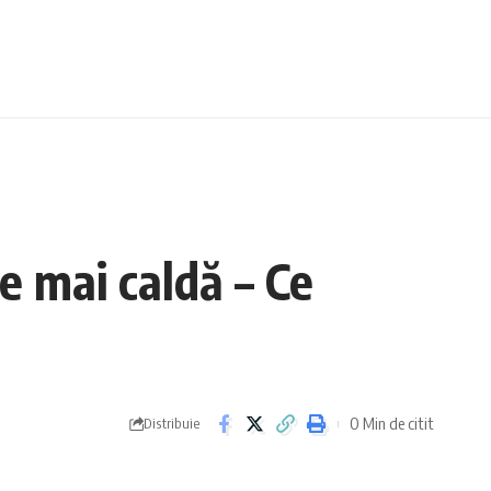
e mai caldă – Ce
0 Min de citit
Distribuie