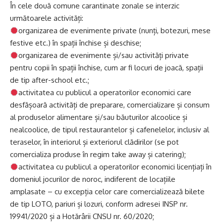
În cele două comune carantinate zonale se interzic
următoarele activități:
organizarea de evenimente private (nunți, botezuri, mese
festive etc.) în spații închise și deschise;
organizarea de evenimente și/sau activități private
pentru copii în spații închise, cum ar fi locuri de joacă, spații
de tip after-school etc.;
activitatea cu publicul a operatorilor economici care
desfășoară activități de preparare, comercializare și consum
al produselor alimentare și/sau băuturilor alcoolice și
nealcoolice, de tipul restaurantelor și cafenelelor, inclusiv al
teraselor, în interiorul și exteriorul clădirilor (se pot
comercializa produse în regim take away și catering);
activitatea cu publicul a operatorilor economici licențiați în
domeniul jocurilor de noroc, indiferent de locațiile
amplasate – cu excepția celor care comercializează bilete
de tip LOTO, pariuri și lozuri, conform adresei INSP nr.
19941/2020 și a Hotărârii CNSU nr. 60/2020;