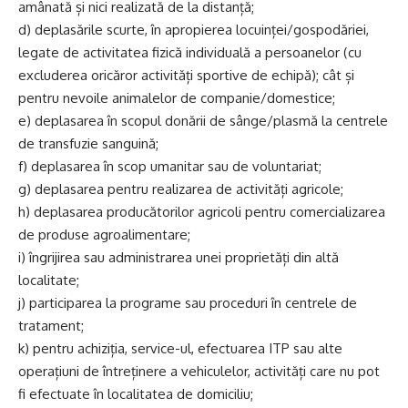
amânată și nici realizată de la distanță;
d) deplasările scurte, în apropierea locuinței/gospodăriei,
legate de activitatea fizică individuală a persoanelor (cu
excluderea oricăror activități sportive de echipă); cât și
pentru nevoile animalelor de companie/domestice;
e) deplasarea în scopul donării de sânge/plasmă la centrele
de transfuzie sanguină;
f) deplasarea în scop umanitar sau de voluntariat;
g) deplasarea pentru realizarea de activități agricole;
h) deplasarea producătorilor agricoli pentru comercializarea
de produse agroalimentare;
i) îngrijirea sau administrarea unei proprietăți din altă
localitate;
j) participarea la programe sau proceduri în centrele de
tratament;
k) pentru achiziția, service-ul, efectuarea ITP sau alte
operațiuni de întreținere a vehiculelor, activități care nu pot
fi efectuate în localitatea de domiciliu;