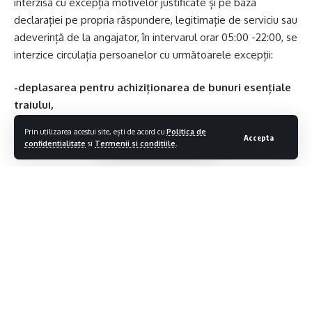
interzisă cu excepția motivelor justificate și pe baza
declarației pe propria răspundere, legitimație de serviciu sau
adeverință de la angajator, în intervarul orar 05:00 -22:00, se
interzice circulația persoanelor cu următoarele excepții:
-deplasarea pentru achiziționarea de bunuri esențiale
traiului,
Prin utilizarea acestui site, ești de acord cu
Politica de
-donare de sânge, voluntariat,
Accepta
confidentialitate
si
Termenii si conditiile
.
-realizarea de activități agricole,
-îngrijirea sau administrarea unei proprietăți din altă
localitate,
-participarea la programe de tratament,
Contiua sa citesti
-achiziția, service-ul sau itp – ul autoturismelor,