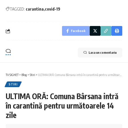
TAGGED:
carantina
covid-19
Facebook
Lasa un comentariu
TV SIGHET
>
Blog
>
Stiri
>
ULTIMA ORĂ: Comuna Bârsana intră în carantină pentru următoarele 14 zile
STIRI
ULTIMA ORĂ: Comuna Bârsana intră
în carantină pentru următoarele 14
zile