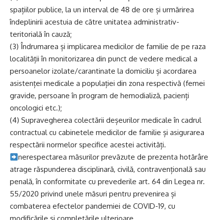
spațiilor publice, la un interval de 48 de ore și urmărirea
îndeplinirii acestuia de către unitatea administrativ-
teritorială în cauză;
(3) Îndrumarea și implicarea medicilor de familie de pe raza
localității în monitorizarea din punct de vedere medical a
persoanelor izolate/carantinate la domiciliu și acordarea
asistenței medicale a populației din zona respectivă (femei
gravide, persoane în program de hemodializă, pacienți
oncologici etc.);
(4) Supravegherea colectării deșeurilor medicale în cadrul
contractual cu cabinetele medicilor de familie și asigurarea
respectării normelor specifice acestei activități.
nerespectarea măsurilor prevăzute de prezenta hotărâre
atrage răspunderea disciplinară, civilă, contravențională sau
penală, în conformitate cu prevederile art. 64 din Legea nr.
55/2020 privind unele măsuri pentru prevenirea și
combaterea efectelor pandemiei de COVID-19, cu
modificările și completările ulterioare.