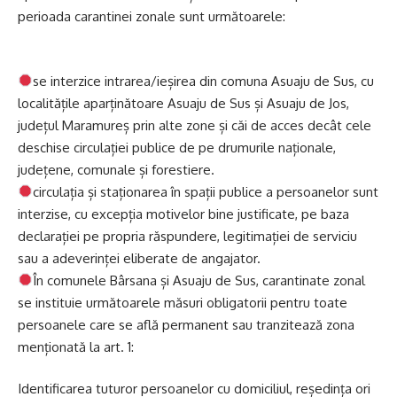
perioada carantinei zonale sunt următoarele:
se interzice intrarea/ieșirea din comuna Asuaju de Sus, cu
localitățile aparținătoare Asuaju de Sus și Asuaju de Jos,
județul Maramureș prin alte zone și căi de acces decât cele
deschise circulației publice de pe drumurile naționale,
județene, comunale și forestiere.
circulația și staționarea în spații publice a persoanelor sunt
interzise, cu excepția motivelor bine justificate, pe baza
declarației pe propria răspundere, legitimației de serviciu
sau a adeverinței eliberate de angajator.
În comunele Bârsana și Asuaju de Sus, carantinate zonal
se instituie următoarele măsuri obligatorii pentru toate
persoanele care se află permanent sau tranzitează zona
menționată la art. 1:
Identificarea tuturor persoanelor cu domiciliul, reședința ori