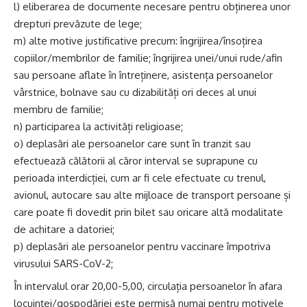
l) eliberarea de documente necesare pentru obținerea unor
drepturi prevăzute de lege;
m) alte motive justificative precum: îngrijirea/însoțirea
copiilor/membrilor de familie; îngrijirea unei/unui rude/afin
sau persoane aflate în întreținere, asistența persoanelor
vârstnice, bolnave sau cu dizabilități ori deces al unui
membru de familie;
n) participarea la activități religioase;
o) deplasări ale persoanelor care sunt în tranzit sau
efectuează călătorii al căror interval se suprapune cu
perioada interdicției, cum ar fi cele efectuate cu trenul,
avionul, autocare sau alte mijloace de transport persoane și
care poate fi dovedit prin bilet sau oricare altă modalitate
de achitare a datoriei;
p) deplasări ale persoanelor pentru vaccinare împotriva
virusului SARS-CoV-2;
În intervalul orar 20,00-5,00, circulația persoanelor în afara
locuinței/gospodăriei este permisă numai pentru motivele