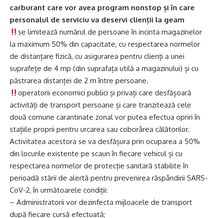
carburant care vor avea program nonstop și în care
personalul de serviciu va deservi clienții la geam
se limitează numărul de persoane în incinta magazinelor
la maximum 50% din capacitate, cu respectarea normelor
de distanțare fizică, cu asigurarea pentru clienți a unei
suprafețe de 4 mp (din suprafața utilă a magazinului) și cu
păstrarea distanței de 2 m între persoane.
operatorii economici publici și privați care desfășoară
activități de transport persoane și care tranzitează cele
două comune carantinate zonal vor putea efectua opriri în
stațiile proprii pentru urcarea sau coborârea călătorilor.
Activitatea acestora se va desfășura prin ocuparea a 50%
din locurile existente pe scaun în fiecare vehicul și cu
respectarea normelor de protecție sanitară stabilite în
perioadă stării de alertă pentru prevenirea răspândirii SARS-
CoV-2, în următoarele condiții:
– Administratorii vor dezinfecta mijloacele de transport
după fiecare cursă efectuată;