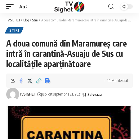
Aa
Font
Resizer
TV SIGHET
>
Blog
>
Stiri
>
A doua comună din Maramureș care intră în carantină-Asuaju de Sus cu localitățile aparținătoare
STIRI
A doua comună din Maramureș care
intră în carantină-Asuaju de Sus cu
localitățile aparținătoare
14 Min de citit
TVSIGHET
publicat septembrie 21, 2021