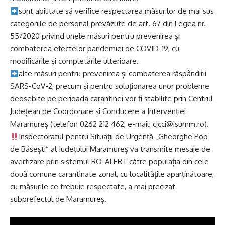
sunt abilitate să verifice respectarea măsurilor de mai sus
categoriile de personal prevăzute de art. 67 din Legea nr.
55/2020 privind unele măsuri pentru prevenirea și
combaterea efectelor pandemiei de COVID-19, cu
modificările și completările ulterioare.
alte măsuri pentru prevenirea și combaterea răspândirii
SARS-CoV-2, precum și pentru soluționarea unor probleme
deosebite pe perioada carantinei vor fi stabilite prin Centrul
Județean de Coordonare și Conducere a Intervenției
Maramureș (telefon 0262 212 462, e-mail: cjcci@isumm.ro).
Inspectoratul pentru Situații de Urgență „Gheorghe Pop
de Băsești“ al Județului Maramureș va transmite mesaje de
avertizare prin sistemul RO-ALERT către populația din cele
două comune carantinate zonal, cu localitățile aparținătoare,
cu măsurile ce trebuie respectate, a mai precizat
subprefectul de Maramureș.