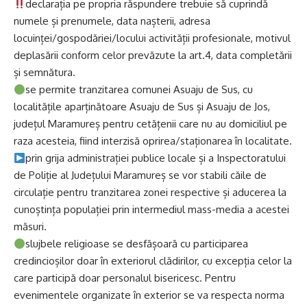
declarația pe propria răspundere trebuie să cuprindă
numele și prenumele, data nașterii, adresa
locuinței/gospodăriei/locului activității profesionale, motivul
deplasării conform celor prevăzute la art.4, data completării
și semnătura.
se permite tranzitarea comunei Asuaju de Sus, cu
localitățile aparținătoare Asuaju de Sus și Asuaju de Jos,
județul Maramureș pentru cetățenii care nu au domiciliul pe
raza acesteia, fiind interzisă oprirea/staționarea în localitate.
prin grija administrației publice locale și a Inspectoratului
de Poliție al Județului Maramureș se vor stabili căile de
circulație pentru tranzitarea zonei respective și aducerea la
cunoștința populației prin intermediul mass-media a acestei
măsuri.
slujbele religioase se desfășoară cu participarea
credincioșilor doar în exteriorul clădirilor, cu excepția celor la
care participă doar personalul bisericesc. Pentru
evenimentele organizate în exterior se va respecta norma