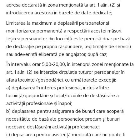
adresa declarată în zona menționată la art. 1 alin. (2) și
introducerea acestora în bazele de date dedicate;
Limitarea la maximum a deplasării persoanelor și
monitorizarea permanentă a respectării acestei măsuri.
Ieșirea persoanelor din locuință este permisă doar pe bază
de declarație pe propria răspundere, legitimație de serviciu
sau adeverință eliberată de angajator, după caz;
În intervalul orar 5,00-20,00, în interiorul zonei menționate la
art. 1 alin. (2) se interzice circulația tuturor persoanelor în
afara locuinței/gospodăriei, cu următoarele excepții:
a) deplasarea în interes profesional, inclusiv între
locuință/gospodărie și locul/locurile de desfășurare a
activității profesionale și înapoi;
b) deplasarea pentru asigurarea de bunuri care acoperă
necesitățile de bază ale persoanelor, precum și bunuri
necesare desfășurării activității profesionale;
c) deplasarea pentru asistență medicală care nu poate fi