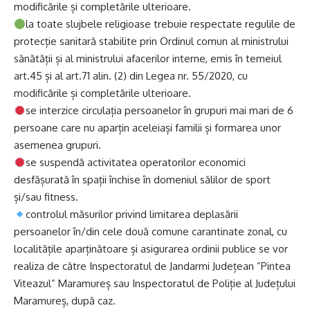
modificările și completările ulterioare.
la toate slujbele religioase trebuie respectate regulile de
protecție sanitară stabilite prin Ordinul comun al ministrului
sănătății și al ministrului afacerilor interne, emis în temeiul
art.45 și al art.71 alin. (2) din Legea nr. 55/2020, cu
modificările și completările ulterioare.
se interzice circulația persoanelor în grupuri mai mari de 6
persoane care nu aparțin aceleiași familii și formarea unor
asemenea grupuri.
se suspendă activitatea operatorilor economici
desfășurată în spații închise în domeniul sălilor de sport
și/sau fitness.
controlul măsurilor privind limitarea deplasării
persoanelor în/din cele două comune carantinate zonal, cu
localitățile aparținătoare și asigurarea ordinii publice se vor
realiza de către Inspectoratul de Jandarmi Județean ”Pintea
Viteazul” Maramureș sau Inspectoratul de Poliție al Județului
Maramureș, după caz.