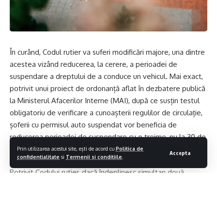
În curând, Codul rutier va suferi modificări majore, una dintre
acestea vizând reducerea, la cerere, a perioadei de
suspendare a dreptului de a conduce un vehicul. Mai exact,
potrivit unui proiect de ordonanță aflat în dezbatere publică
la Ministerul Afacerilor Interne (MAI), după ce susțin testul
obligatoriu de verificare a cunoașterii regulilor de circulație,
șoferii cu permisul auto suspendat vor beneficia de
reducerea perioadei de suspendare cu o treime, nu la 30 de
zile, așa cum stabilesc regulile actuale.
Prin utilizarea acestui site, ești de acord cu
Politica de
Accepta
confidentialitate
si
Termenii si conditiile
.
Potrivit Codului rutier, dacă îndeplinesc simultan două
condiții, șoferii cu permisul auto suspendat îl pot recupera
mai repede. Concret, pentru a recăpăta mai repede dreptul
de a conduce, șoferii trebuie să nu se afle în primul an de la