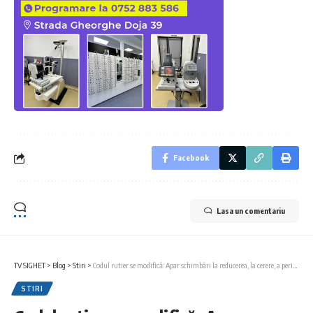
Facebook
Lasa un comentariu
TV SIGHET
>
Blog
>
Stiri
>
Codul rutier se modifică: Apar schimbări la reducerea, la cerere, a perioadei de suspendare a permisului
STIRI