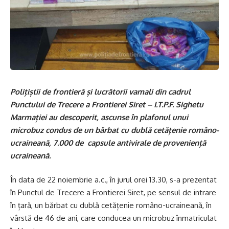
Polițiștii de frontieră și lucrătorii vamali din cadrul
Punctului de Trecere a Frontierei Siret – I.T.P.F. Sighetu
Marmației au descoperit, ascunse în plafonul unui
microbuz condus de un bărbat cu dublă cetățenie româno-
ucraineană, 7.000 de capsule antivirale de proveniență
ucraineană.
În data de 22 noiembrie a.c., în jurul orei 13.30, s-a prezentat
în Punctul de Trecere a Frontierei Siret, pe sensul de intrare
în țară, un bărbat cu dublă cetățenie româno-ucraineană, în
vârstă de 46 de ani, care conducea un microbuz înmatriculat