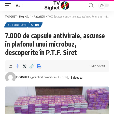
Aa
Font
Resizer
TV SIGHET
>
Blog
>
Stiri
>
Autorități
>
7.000 de capsule antivirale, ascunse în plafonul unui microbuz, descoperite în P.T.F. Siret
AUTORITĂȚI
STIRI
7.000 de capsule antivirale, ascunse
în plafonul unui microbuz,
descoperite în P.T.F. Siret
1 Min de citit
TVSIGHET
publicat noiembrie 23, 2021