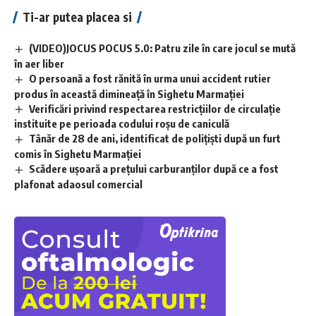
Ti-ar putea placea si
(VIDEO)JOCUS POCUS 5.0: Patru zile în care jocul se mută
în aer liber
O persoană a fost rănită în urma unui accident rutier
produs în această dimineață în Sighetu Marmației
Verificări privind respectarea restricțiilor de circulație
instituite pe perioada codului roșu de caniculă
Tânăr de 28 de ani, identificat de polițiști după un furt
comis în Sighetu Marmației
Scădere ușoară a prețului carburanților după ce a fost
plafonat adaosul comercial