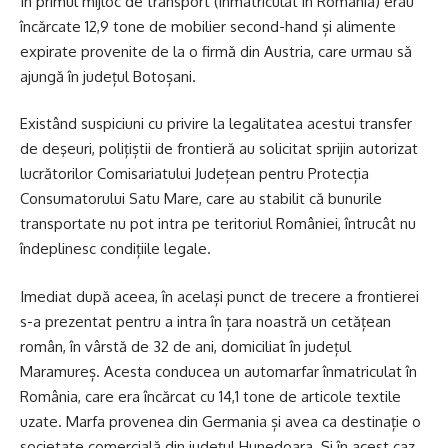
În primul mijloc de transport (înmatriculat în România) erau
încărcate 12,9 tone de mobilier second-hand și alimente
expirate provenite de la o firmă din Austria, care urmau să
ajungă în județul Botoșani.
Existând suspiciuni cu privire la legalitatea acestui transfer
de deşeuri, polițiștii de frontieră au solicitat sprijin autorizat
lucrătorilor Comisariatului Județean pentru Protecția
Consumatorului Satu Mare, care au stabilit că bunurile
transportate nu pot intra pe teritoriul României, întrucât nu
îndeplinesc condițiile legale.
Imediat după aceea, în același punct de trecere a frontierei
s-a prezentat pentru a intra în țara noastră un cetățean
român, în vârstă de 32 de ani, domiciliat în județul
Maramureș. Acesta conducea un automarfar înmatriculat în
România, care era încărcat cu 14,1 tone de articole textile
uzate. Marfa provenea din Germania și avea ca destinație o
societate comercială din județul Hunedoara. Și în acest caz,