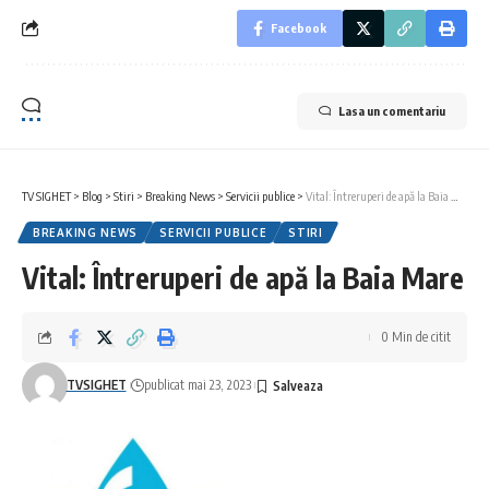
Facebook
Lasa un comentariu
TV SIGHET
>
Blog
>
Stiri
>
Breaking News
>
Servicii publice
>
Vital: Întreruperi de apă la Baia Mare
BREAKING NEWS
SERVICII PUBLICE
STIRI
Vital: Întreruperi de apă la Baia Mare
0 Min de citit
TVSIGHET
publicat mai 23, 2023