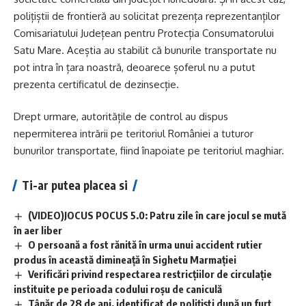
polițiștii de frontieră au solicitat prezența reprezentanților
Comisariatului Județean pentru Protecția Consumatorului
Satu Mare. Aceștia au stabilit că bunurile transportate nu
pot intra în țara noastră, deoarece șoferul nu a putut
prezenta certificatul de dezinsecție.
Drept urmare, autoritățile de control au dispus
nepermiterea intrării pe teritoriul României a tuturor
bunurilor transportate, fiind înapoiate pe teritoriul maghiar.
Ti-ar putea placea si
(VIDEO)JOCUS POCUS 5.0: Patru zile în care jocul se mută
în aer liber
O persoană a fost rănită în urma unui accident rutier
produs în această dimineață în Sighetu Marmației
Verificări privind respectarea restricțiilor de circulație
instituite pe perioada codului roșu de caniculă
Tânăr de 28 de ani, identificat de polițiști după un furt