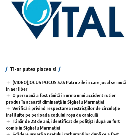
Ti-ar putea placea si
(VIDEO)JOCUS POCUS 5.0: Patru zile în care jocul se mută
în aer liber
O persoană a fost rănită în urma unui accident rutier
produs în această dimineață în Sighetu Marmației
Verificări privind respectarea restricțiilor de circulație
instituite pe perioada codului roșu de caniculă
Tânăr de 28 de ani, identificat de polițiști după un furt
comis în Sighetu Marmației
Scădere ușoară a prețului carburanților după ce a fost