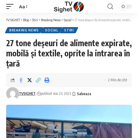
Aa
Font
Resizer
TV SIGHET
>
Blog
>
Stiri
>
Breaking News
>
Social
>
27 tone deșeuri de alimente expirate, mobilă și textile, oprite la intrarea în țară
BREAKING NEWS
SOCIAL
STIRI
27 tone deșeuri de alimente expirate,
mobilă și textile, oprite la intrarea în
țară
2 Min de citit
TVSIGHET
publicat mai 23, 2023