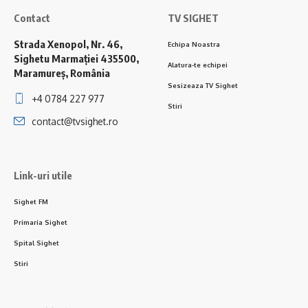
Contact
TV SIGHET
Strada Xenopol, Nr. 46,
Echipa Noastra
Sighetu Marmației 435500,
Alatura-te echipei
Maramureș, România
Sesizeaza TV Sighet
+4 0784 227 977
Stiri
contact@tvsighet.ro
Link-uri utile
Sighet FM
Primaria Sighet
Spital Sighet
Stiri