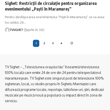
Sighet: Restricții de circulație pentru organizarea
evenimentului „Paști în Maramureș”
Pentru desfășurarea evenimentului ”Paști în Maramureș” ce va avea
loc astăzi, 26
…
TVSIGHET
aprilie 26, 2022
1
2
3
4
TV Sighet – „Televiziunea oraşului tău” înseamnă televiziunea
100% locală care emite 24 de ore din 24 pentru telespectatorul
maramureşean. TV Sighet este singurul post de televiziune 100%
sighetean, local, cu studio propriu în Sighetu Marmaţiei care
difuzează programe locale, reportaje, talkshow-uri, ştiri, dedicaţii
muzicale pe muzică nouă şi populară cu impact direct în zona de
serviciu.