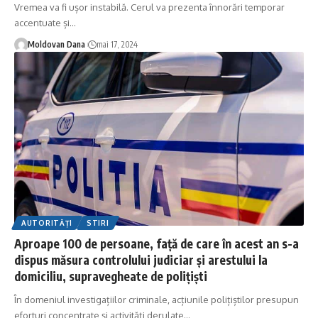
Vremea va fi ușor instabilă. Cerul va prezenta înnorări temporar
accentuate și
…
Moldovan Dana
mai 17, 2024
AUTORITĂȚI
STIRI
Aproape 100 de persoane, față de care în acest an s-a
dispus măsura controlului judiciar și arestului la
domiciliu, supravegheate de polițiști
În domeniul investigațiilor criminale, acțiunile polițiștilor presupun
eforturi concentrate și activități derulate
…