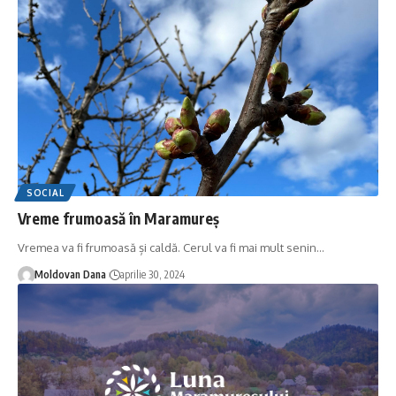
SOCIAL
Vreme frumoasă în Maramureș
Vremea va fi frumoasă și caldă. Cerul va fi mai mult senin
…
Moldovan Dana
aprilie 30, 2024