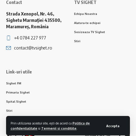
Contact
TV SIGHET
Strada Xenopol, Nr. 46,
Echipa Noastra
Sighetu Marmației 435500,
Alatura-te echipei
Maramureș, România
Sesizeaza TV Sighet
+4 0784 227 977
Stiri
contact@tvsighet.ro
Link-uri utile
Sighet FM
Primaria Sighet
Spital Sighet
Stiri
Prin utilizarea acestui site, ești de acord cu
Politica de
Accepta
confidentialitate
si
Termenii si conditiile
.
Urmareste-ne