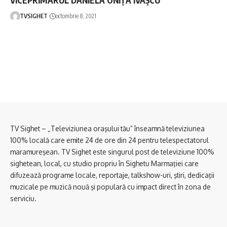
TVSIGHET
octombrie 8, 2021
TV Sighet – „Televiziunea oraşului tău” înseamnă televiziunea
100% locală care emite 24 de ore din 24 pentru telespectatorul
maramureşean. TV Sighet este singurul post de televiziune 100%
sighetean, local, cu studio propriu în Sighetu Marmaţiei care
difuzează programe locale, reportaje, talkshow-uri, ştiri, dedicaţii
muzicale pe muzică nouă şi populară cu impact direct în zona de
serviciu.