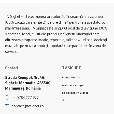
TV Sighet – „Televiziunea oraşului tău” înseamnă televiziunea
100% locală care emite 24 de ore din 24 pentru telespectatorul
maramureşean. TV Sighet este singurul post de televiziune 100%
sighetean, local, cu studio propriu în Sighetu Marmaţiei care
difuzează programe locale, reportaje, talkshow-uri, ştiri, dedicaţii
muzicale pe muzică nouă şi populară cu impact direct în zona de
serviciu.
Contact
TV SIGHET
Strada Xenopol, Nr. 46,
Echipa Noastra
Sighetu Marmației 435500,
Alatura-te echipei
Maramureș, România
Sesizeaza TV Sighet
+4 0784 227 977
Stiri
contact@tvsighet.ro