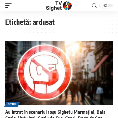
Etichetă:
ardusat
STIRI
Au intrat în scenariul roșu Sighetu Marmației, Baia
Sprie, Vadu Izei, Suciu de Sus, Groși, Rona de Sus,