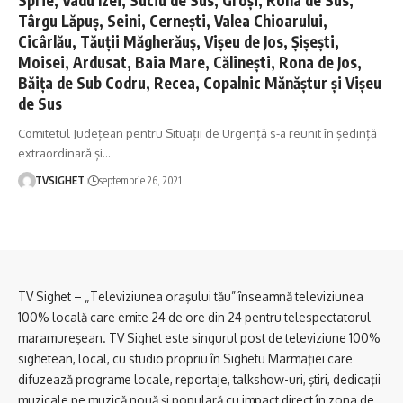
Târgu Lăpuș, Seini, Cernești, Valea Chioarului,
Cicârlău, Tăuții Măgherăuș, Vișeu de Jos, Șișești,
Moisei, Ardusat, Baia Mare, Călinești, Rona de Jos,
Băița de Sub Codru, Recea, Copalnic Mănăștur și Vișeu
de Sus
Comitetul Județean pentru Situații de Urgență s-a reunit în ședință
extraordinară și
…
TVSIGHET
septembrie 26, 2021
TV Sighet – „Televiziunea oraşului tău” înseamnă televiziunea
100% locală care emite 24 de ore din 24 pentru telespectatorul
maramureşean. TV Sighet este singurul post de televiziune 100%
sighetean, local, cu studio propriu în Sighetu Marmaţiei care
difuzează programe locale, reportaje, talkshow-uri, ştiri, dedicaţii
muzicale pe muzică nouă şi populară cu impact direct în zona de